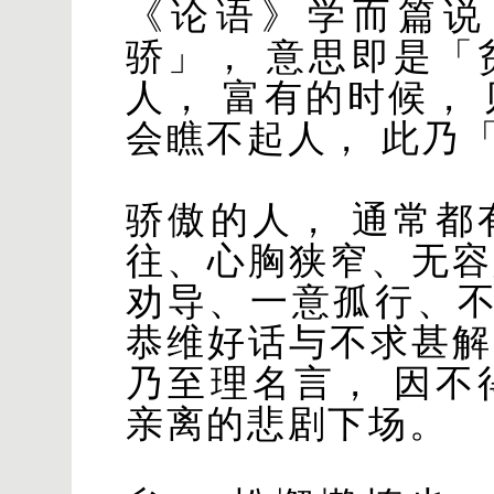
《论语》学而篇说
骄」， 意思即是「
人， 富有的时候，
会瞧不起人， 此乃
骄傲的人， 通常都
往、心胸狭窄、无容
劝导、一意孤行、
恭维好话与不求甚解
乃至理名言， 因不
亲离的悲剧下场。