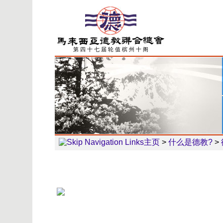
第 四 十 七 届 轮 值 槟 州 十 阁
主页
>
什么是德教?
>