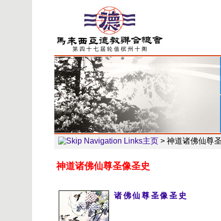
第 四 十 七 届 轮 值 槟 州 十 阁
主页
>
神道诸佛仙尊
神道诸佛仙尊圣像圣史
诸佛仙尊圣像圣史