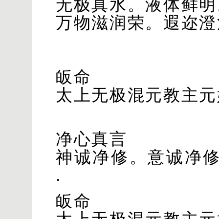
无极真水。液体鲜明
万物滋润荣。遐迩澄
皈命
太上无极混元教主元
净心真言
神诚净修。意诚净
.
皈命