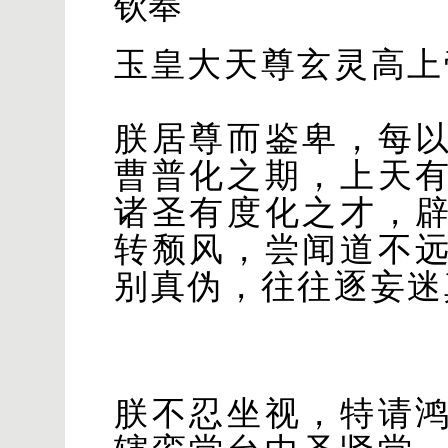
钦奉
玉皇大天尊玄灵高上
朕居尊而鉴卑，每
曹普化之期，上天
诸圣有度化之才，
转颓风，尝闻道不
别真伪，往往逐妄迷
朕不忍坐视，特请