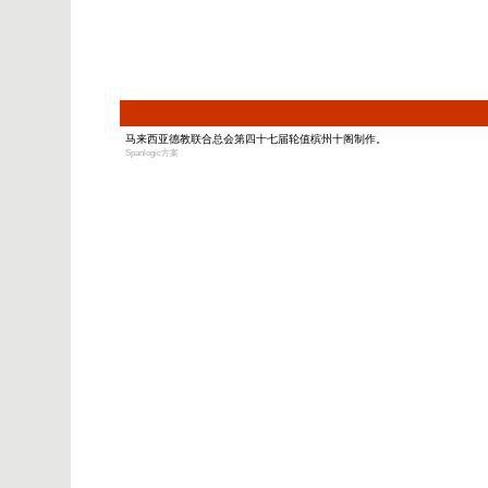
马来西亚德教联合总会第四十七届轮值槟州十阁制作。
Spanlogic方案