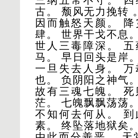
三纲五常不守。 
古。 颓风无力挽转 
因而触怒天颜。 
肆。 世界干戈不息
世人三毒障深。 
马。 早日回头是岸
一旦失去人身。 
也。 负阴阳之神气
故有三魂七魄。 
茫。 七魄飘飘荡荡
不知何去何从。 
素。 终坠落地狱矣
由此而分善恶。 天