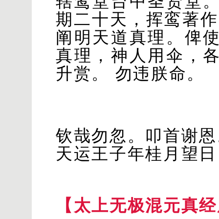
辖鸾堂台中圣贤堂
期二十天，挥鸾著作
阐
明天道真理。俾
真理，神人用伞，
升赏。 勿违朕命。
钦哉勿忽。叩首谢恩
天运王子年桂月望日
【太上无极混元真经