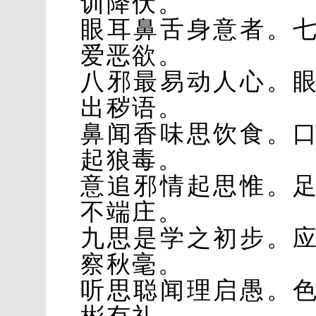
训降伏。
眼耳鼻舌身意者。
爱恶欲。
八邪最易动人心。
出秽语。
鼻闻香味思饮食。
起狼毒。
意追邪情起思惟。
不端庄。
九思是学之初步。
察秋毫。
听思聪闻理启愚。