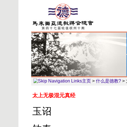
第 四 十 七 届 轮 值 槟 州 十 阁
主页
>
什么是德教?
>
太上无极混元真经
玉诏