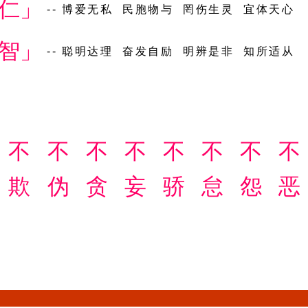
仁」
-- 博爱无私 民胞物与 罔伤生灵 宜体天心
智」
-- 聪明达理 奋发自励 明辨是非 知所适从
不
不
不
不
不
不
不
不
欺
伪
贪
妄
骄
怠
怨
恶