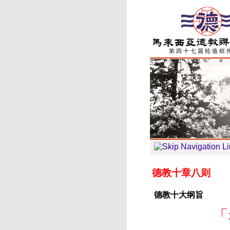
第 四 十 七 届 轮 值 槟 
德教十章八则
德教十大纲旨
「