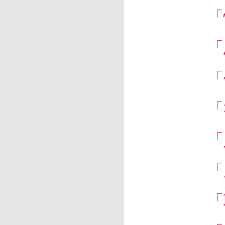
「
「
「
「
「
「
「