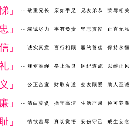
悌」
-- 敬重兄长 亲如手足 兄友弟恭 荣辱相关
忠」
-- 竭诚尽力 事有负责 坚志贯彻 正直无私
信」
-- 诚实真意 言行相顾 履约善後 保持永恒
礼」
-- 规矩准绳 举止温良 纲纪遵施 以维正风
义」
-- 公正合宜 财取有道 交友顾爱 助人至诚
廉」
-- 清白莫贪 操守高洁 生活严肃 俭可养廉
耻」
-- 情欲羞辱 真切觉悟 安份守己 戒生妄念