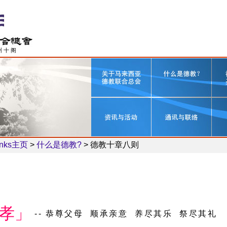
州 十 阁
主页
>
什么是德教?
>
德教十章八则
孝」
-- 恭尊父母 顺承亲意 养尽其乐 祭尽其礼